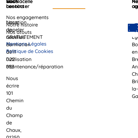
Nous
Vos
Loc'Nacelle
No
Re
contacter
besoins
ag
co
Nos engagements
Nous
Location
Cl
Notre histoire
appeler
de
Fe
Nos atouts
GRATUITEMENT
nacelles
Ly
Mentions Légales
au
Formation
Bo
Politique de Cookies
0811
à
en
022
l’utilisation
Br
033
Maintenance/réparation
An
Ch
Nous
Br
écrire
la-
101
Ga
Chemin
du
Champ
de
Chaux,
01250