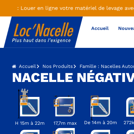
TÉ : Louer en ligne votre matériel de levage ave
Accueil
Nouve
Accueil
Nos Produits
Famille : Nacelles Aut
NACELLE NÉGATI
De 14m à 20m
272
H 15m à 22m
17,7m max