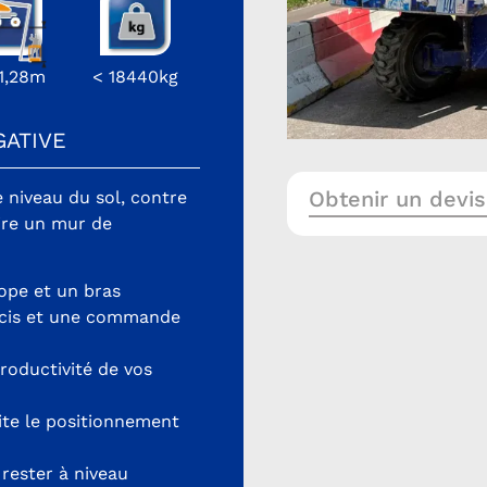
11,28m
< 18440kg
GATIVE
Obtenir un devis
e niveau du sol, contre
aire un mur de
ope et un bras
écis et une commande
productivité de vos
lite le positionnement
rester à niveau