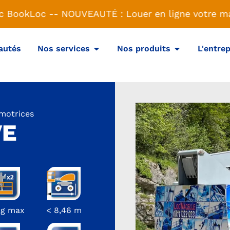
c BookLoc -
- NOUVEAUTÉ : Louer en ligne votre mat
autés
Nos services
Nos produits
L'entrep
omotrices
VE
kg max
< 8,46 m