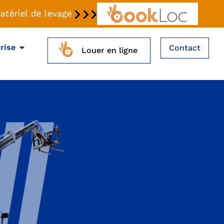
ériel de levage avec BookLoc -
rise
Contact
Louer en ligne