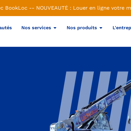
c BookLoc -
- NOUVEAUTÉ : Louer en ligne votre mat
autés
Nos services
Nos produits
L'entrep