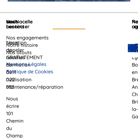
Nous
Vos
Loc'Nacelle
No
Re
contacter
besoins
ag
co
Nos engagements
Nous
Location
Cl
Notre histoire
appeler
de
Fe
Nos atouts
GRATUITEMENT
nacelles
Ly
Mentions Légales
au
Formation
Bo
Politique de Cookies
0811
à
en
022
l’utilisation
Br
033
Maintenance/réparation
An
Ch
Nous
Br
écrire
la-
101
Ga
Chemin
du
Champ