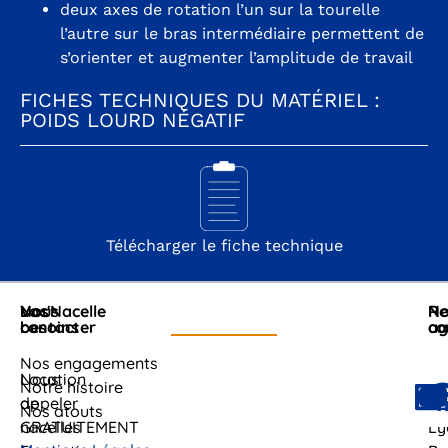
deux axes de rotation l’un sur la tourelle
l’autre sur le bras intermédiaire permettent de
s’orienter et augmenter l’amplitude de travail
FICHES TECHNIQUES DU MATÉRIEL :
POIDS LOURD NÉGATIF
Télécharger le fiche technique
Nous
Vos
Loc'Nacelle
No
Re
contacter
besoins
ag
co
Nos engagements
Nous
Location
Cl
Notre histoire
appeler
de
Fe
Nos atouts
GRATUITEMENT
nacelles
Ly