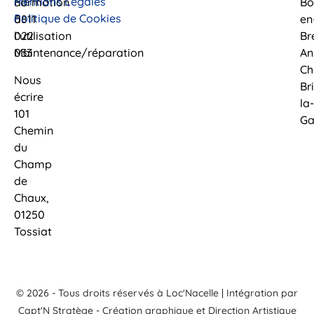
Mentions Légales
au
Formation
Bo
Politique de Cookies
0811
à
en
022
l’utilisation
Br
033
Maintenance/réparation
An
Ch
Nous
Br
écrire
la-
101
Ga
Chemin
du
Champ
de
Chaux,
01250
Tossiat
© 2026 - Tous droits réservés à Loc'Nacelle | Intégration par
Capt'N Stratège
- Création graphique et Direction Artistique