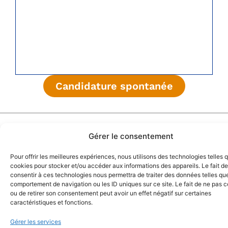
Candidature spontanée
Nous
Vos
Loc'Nacelle
No
Re
contacter
besoins
ag
co
Gérer le consentement
Nos engagements
Pour offrir les meilleures expériences, nous utilisons des technologies telles 
Nous
Location
Cl
Notre histoire
cookies pour stocker et/ou accéder aux informations des appareils. Le fait de
appeler
de
Fe
consentir à ces technologies nous permettra de traiter des données telles que
Nos atouts
comportement de navigation ou les ID uniques sur ce site. Le fait de ne pas c
GRATUITEMENT
nacelles
Ly
ou de retirer son consentement peut avoir un effet négatif sur certaines
Mentions Légales
au
Formation
Bo
caractéristiques et fonctions.
Politique de Cookies
0811
à
en
Gérer les services
022
l’utilisation
Br