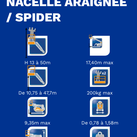
NACELLE ARAIGNÉE
/ SPIDER
H 13 à 50m
17,40m max
De 10,75 à 47,7m
200kg max
9,35m max
De 0,78 à 1,58m