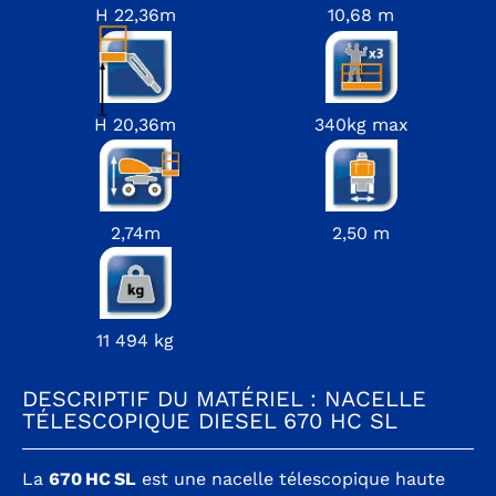
H 22,36m
10,68 m
H 20,36m
340kg max
2,74m
2,50 m
11 494 kg
DESCRIPTIF DU MATÉRIEL : NACELLE
TÉLESCOPIQUE DIESEL 670 HC SL
La
670 HC SL
est une nacelle télescopique haute