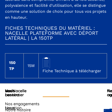
polyvalence et facilité d’utilisation, elle se distingue
comme une solution de choix pour tous vos projets
en hauteur.
FICHES TECHNIQUES DU MATÉRIEL :
NACELLE PLATEFORME AVEC DÉPORT
LATÉRAL | LA 150TP
150
15M
TP
Fiche Technique à télécharger
Nous
Vos
Loc'Nacelle
No
Re
contacter
besoins
ag
co
Nos engagements
Nous
Location
Cl
Notre histoire