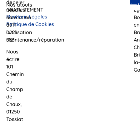
appeler
de
Fe
Nos atouts
GRATUITEMENT
nacelles
Ly
Mentions Légales
au
Formation
Bo
Politique de Cookies
0811
à
en
022
l’utilisation
Br
033
Maintenance/réparation
An
Ch
Nous
Br
écrire
la-
101
Ga
Chemin
du
Champ
de
Chaux,
01250
Tossiat